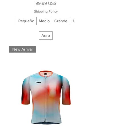
Precio
99,99 US$
Shipping Policy
Pequeño
Medio
Grande
+1
Aero
New Arrival