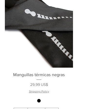
Manguillas térmicas negras
Precio
29,99 US$
Shipping Policy