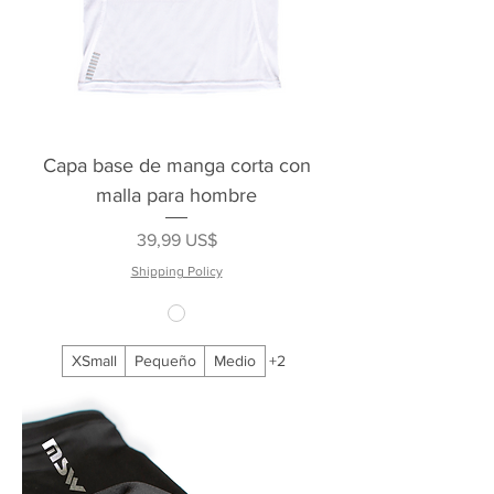
Capa base de manga corta con
malla para hombre
Precio
39,99 US$
Shipping Policy
XSmall
Pequeño
Medio
+2