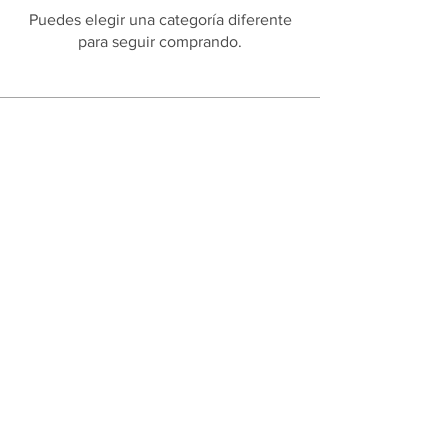
Puedes elegir una categoría diferente
para seguir comprando.
INFORMACIÓN
Inicio
Tienda
Acerca de
Contacto
SERVICIO AL CLIENTE
Preguntas frecuentes
Envíos y devoluciones